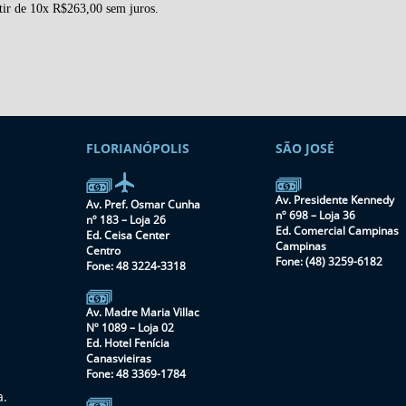
ir de 10x R$263,00 sem juros.
FLORIANÓPOLIS
SÃO JOSÉ
Av. Presidente Kennedy
Av. Pref. Osmar Cunha
nº 698 – Loja 36
nº 183 – Loja 26
Ed. Comercial Campinas
Ed. Ceisa Center
Campinas
Centro
Fone: (48) 3259-6182
Fone: 48 3224-3318
Av. Madre Maria Villac
Nº 1089 – Loja 02
Ed. Hotel Fenícia
Canasvieiras
Fone: 48 3369-1784
a.